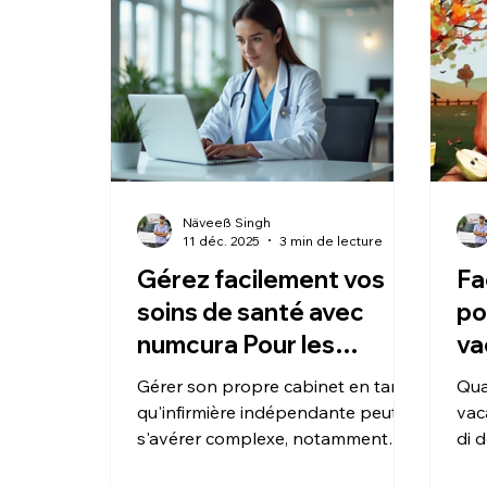
Näveeß Singh
11 déc. 2025
3 min de lecture
Gérez facilement vos
Fa
soins de santé avec
po
numcura Pour les
va
infirmières
fa
Gérer son propre cabinet en tant
Qua
indépendantes
qu'infirmière indépendante peut
vac
s'avérer complexe, notamment
di d
pour l'organisation des données
div