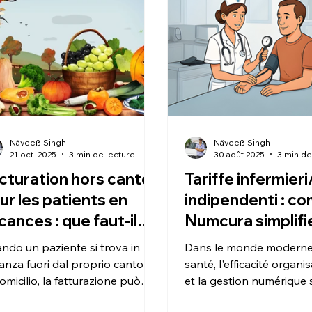
Näveeß Singh
Näveeß Singh
21 oct. 2025
3 min de lecture
30 août 2025
3 min de
cturation hors canton
Tariffe infermieri
ur les patients en
indipendenti : c
cances : que faut-il
Numcura simplifie
ire dans Nucura ?
gestion des soin
ndo un paziente si trova in
Dans le monde moderne 
santé
anza fuori dal proprio cantone
santé, l'efficacité organi
omicilio, la fatturazione può
et la gestion numérique sont
entare complessa. In questa
essentielles pour garant