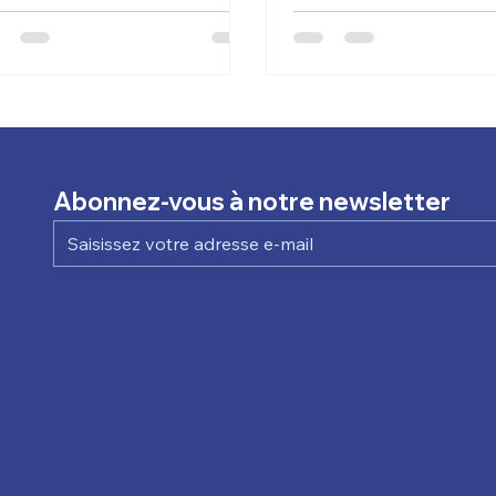
da scopri come gestire
soins de qualité aux pati
rettamente le cure fuori
les infirmiers indépendants , 
tone in numcura, impostare il
signifie disposer d'outils
cilio e il luogo di cura, e
et intuitifs qui réduisent l
erare il report trimestrale
paperasserie et leur pe
a errori.
de consacrer plus de te
travail clinique. Tarifs des
infirmières indépendante
Abonnez-vous à notre newsletter
les fonctionnalités ave
Avec numcura | logiciel 
gestion des soins de