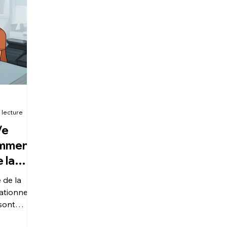
 lecture
/e
omment
 la
s de
de la
sationnelle
ir des