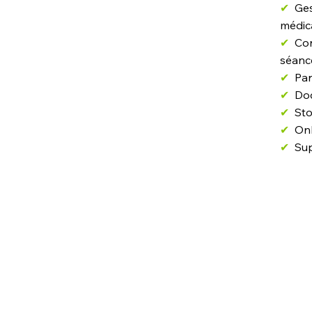
✔
Ges
médic
✔
Co
séanc
✔
Par
✔
Do
✔
St
✔
On
✔
Su