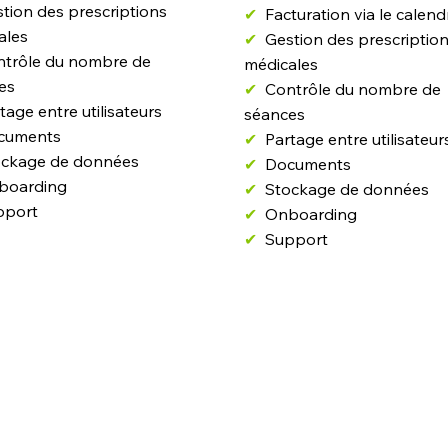
tion des prescriptions
✔
Facturation via le calend
ales
✔
Gestion des prescriptio
ntrôle du nombre de
médicales
es
✔
Contrôle du nombre de
tage entre utilisateurs
séances
cuments
✔
Partage entre utilisateur
ockage de données
✔
Documents
boarding
✔
Stockage de données
pport
✔
Onboarding
✔
Support