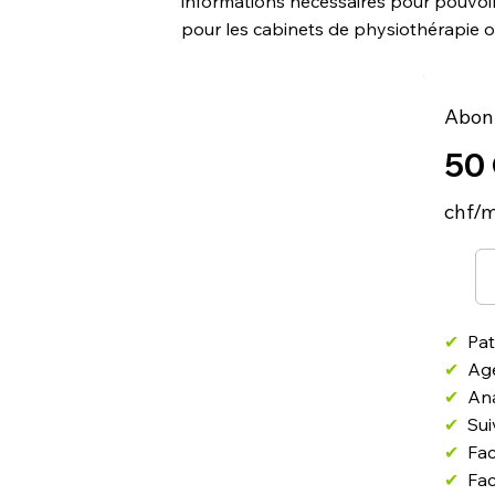
informations nécessaires pour pouv
pour les cabinets de physiothérapie o
Abon
50
chf/m
✔
Pat
✔
Ag
✔
An
✔
Sui
✔
Fac
✔
Fac