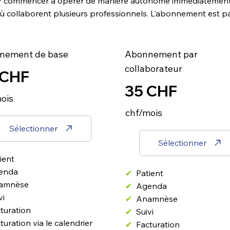
oir commencer à opérer de manière autonome immédiatemen
ù collaborent plusieurs professionnels. L'abonnement est pay
nement de base
Abonnement par
collaborateur
 CHF
35 CHF
ois
chf/mois
Sélectionner
Sélectionner
ient
enda
✔
Patient
amnèse
✔
Agenda
vi
✔
Anamnèse
turation
✔
Suivi
turation via le calendrier
✔
Facturation