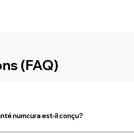
ons (FAQ)
anté numcura est-il conçu?
 professionnels de santé (infirmiers, physiothérapeutes, diét