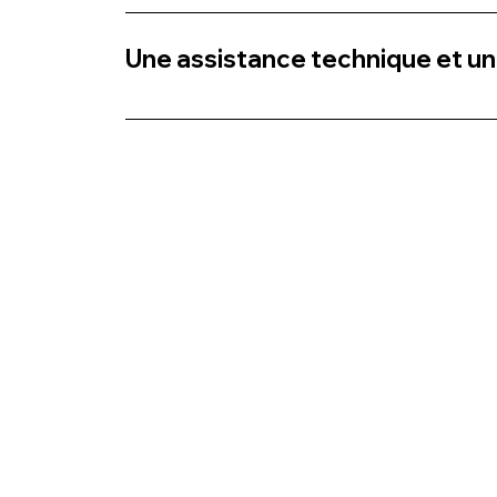
Oui, chaque utilisateur bénéficie d'une form
dure environ une heure et se déroule à dista
Une assistance technique et un
Oui, pour numcura il est important de pouvoir