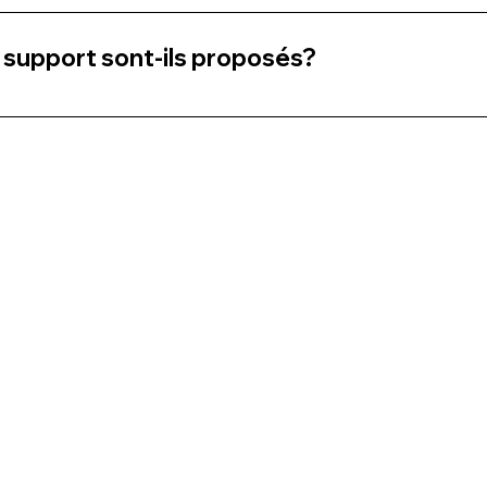
ation d'intégration pour exploiter pleinement toutes les fon
nce via Google Meet, individuellement ou en groupe.
 support sont-ils proposés?
 apporter le support nécessaire à chaque utilisateur afin qu'