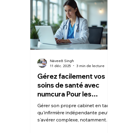
Näveeß Singh
11 déc. 2025
3 min de lecture
Gérez facilement vos
soins de santé avec
numcura Pour les
infirmières
Gérer son propre cabinet en tant
indépendantes
qu'infirmière indépendante peut
s'avérer complexe, notamment
pour l'organisation des données